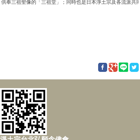
供奉三祖聖像的「三祖堂」；同時也是日本淨土宗及各流派共
淨土宗台北弘願念佛會