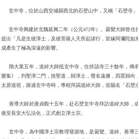
玄中寺，位於山西交城縣西北的石壁山中，又稱「石壁寺」
玄中寺興建於北魏延興二年（公元472年）。曇鸞大師曾住
提出「凡是生彼淨土，及彼菩薩人天所起諸行，皆緣阿彌陀如
成產生了極為深遠的影響。
隋大業五年，道綽大師抵玄中寺，住持該寺三十餘年，傳承
樂集》，判聖淨二門，捨聖道，歸淨土，聲名遠播，四眾歸向
太原巡視，路過玄中寺時，專程拜謁道綽大師，並賜名「石壁
善導大師於唐貞觀十五年，赴石壁玄中寺拜訪道綽大師，成
後至長安大弘法化，正式創立淨土宗。
玄中寺，為中國淨土宗教理發源地，是曇鸞、道綽、善導三