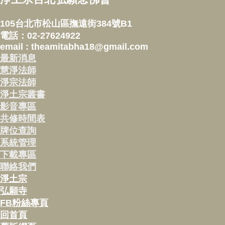
105台北市松山區撫遠街384號B1
電話：02-27624922
email : theamitabha18@gmail.com
最新消息
慧淨法師
淨宗法師
淨土宗叢書
影音專區
共修時間表
牌位查詢
系統管理
下載專區
聯絡我們
淨土宗
弘願寺
FB粉絲專頁
回首頁