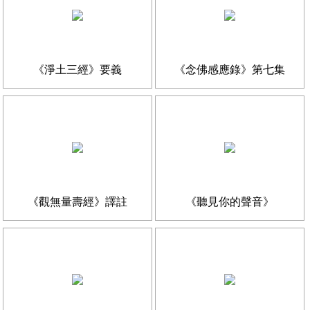
《淨土三經》要義
《念佛感應錄》第七集
《觀無量壽經》譯註
《聽見你的聲音》