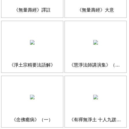
《無量壽經》譯註
《無量壽經》大意
《淨土宗精要法語解》
《慧淨法師講演集》（三）
《念佛癒病》（一）
《有禪無淨土 十人九蹉路》