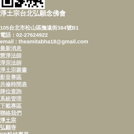
淨土宗台北弘願念佛會
105台北市松山區撫遠街384號B1
電話：02-27624922
email : theamitabha18@gmail.com
最新消息
慧淨法師
淨宗法師
淨土宗叢書
影音專區
共修時間表
牌位查詢
系統管理
下載專區
聯絡我們
淨土宗
弘願寺