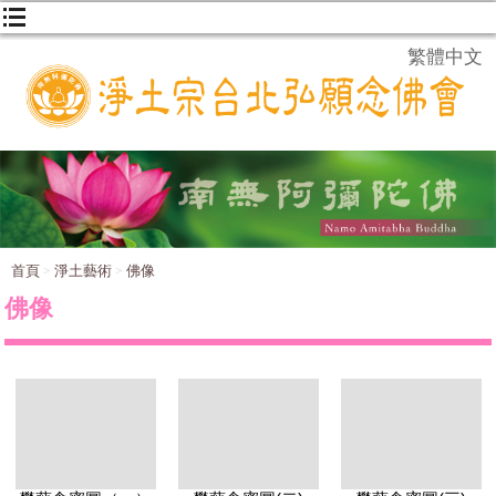
繁體中文
首頁
淨土藝術
佛像
佛像