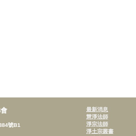
佛會
最新消息
慧淨法師
淨宗法師
84號B1
淨土宗叢書