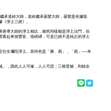
繼承道綽大師，道綽繼承曇鸞大師，曇鸞是依據龍
據《淨土三經》。
善導大師的淨土相比，雖然同樣都是淨土法門，但
理看起來很豐富、很磅礡，可是已經不是純正的淨土
往生彌陀淨土。其特色是「勝、易」，「易」──本
」，因此人人可修，人人可證；三根普被，利鈍全