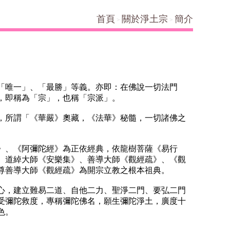
首頁
關於淨土宗
簡介
唯一」、「最勝」等義。亦即：在佛說一切法門
，即稱為「宗」，也稱「宗派」。
所謂「《華嚴》奧藏，《法華》秘髓，一切諸佛之
經》、《阿彌陀經》為正依經典，依龍樹菩薩《易行
、道綽大師《安樂集》、善導大師《觀經疏》、《觀
尊善導大師《觀經疏》為開宗立教之根本祖典。
，建立難易二道、自他二力、聖淨二門、要弘二門
受彌陀救度，專稱彌陀佛名，願生彌陀淨土，廣度十
色。