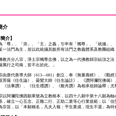
簡介
宗簡介】
尊」、「崇」、「主」之義，引申有「獨尊」、「統攝」、「
某一法門為主，並以此統攝其餘所有法門之教義體系及教團組織
共分八宗，淨土宗獨尊念佛，以之為一代佛教歸宗結頂之法，
薩萬行之司南，皆不出於此。」
唐代善導大師（613—681）創立，奉《無量壽經》、《觀
親菩薩《往生論》、曇鸞大師《往生論註》、《讚阿彌陀佛偈》
、《法事讚》、《往生禮讚》、《般舟讚》為相承祖師論釋；尤
阿彌陀佛因願果號為立教根本，以四十八願中第十八願為軸心
系，確立一心五念、正雜二行、正助二業等心行業規範；以「信
為宗旨，以「本願稱名，凡夫入報；平生業成，現生不退」為特