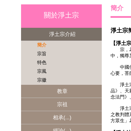
簡介
關於淨土宗
淨土宗
淨土宗介紹
【淨土
簡介
宗，為「
宗旨
中，獨尊
特色
中國佛教
宗風
心要，菩
宗徽
淨土宗由
教章
品》、天
念法門》
宗祖
淨土宗以
之教判體
相承
方眾生」
經論