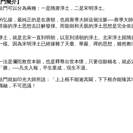
法門簡介】
可以分為兩種：一是隋唐淨土，二是宋明淨土。
揚，最純正的是在唐朝，也就善導大師這個法脈──善導大師
菩薩的淨土思想去註解發揮。而龍樹和天親的淨土思想是完全依
，就是北宋一直到明朝，以至到清朝的淨土。北宋淨土跟隋唐
一樣。因為宋明淨土已經摻雜了天臺、華嚴、禪的思想，雖然教
是彌陀救世本願，也是釋尊出世本懷，只要信願稱名，就必定
「勝」──凡夫入報，平生業成，現生不退。
就如印光大師所說：「上上根不能逾其閫，下下根亦能臻其域
圓融，不可思議！