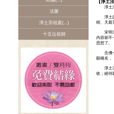
【淨土
淨土法門
法脈
淨土的弘
淨土宗祖庭
樹、天親
宋明淨土
十五位祖師
內容卻不
思想了。
念佛一法
願稱名，
淨土法門
收；絕待