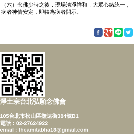
（六）念佛少時之後，現場清淨祥和，大眾心緒統一，
病者神情安定，即轉為病者開示。
淨土宗台北弘願念佛會
105台北市松山區撫遠街384號B1
電話：02-27624922
email : theamitabha18@gmail.com