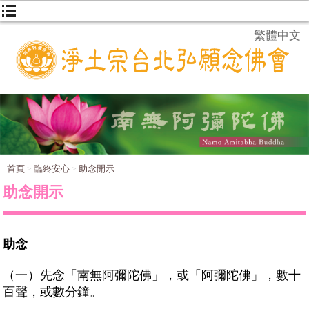
繁體中文
首頁
臨終安心
助念開示
助念開示
助念
（一）先念「南無阿彌陀佛」，或「阿彌陀佛」，數十
百聲，或數分鐘。