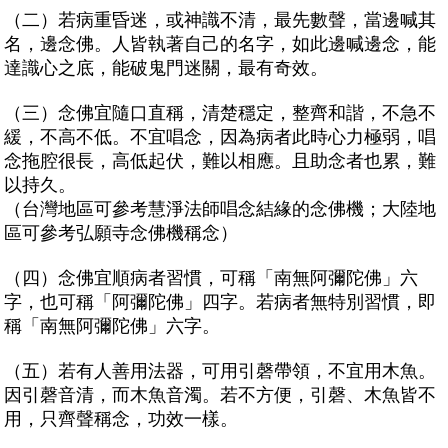
（二）若病重昏迷，或神識不清，最先數聲，當邊喊其
名，邊念佛。人皆執著自己的名字，如此邊喊邊念，能
達識心之底，能破鬼門迷關，最有奇效。
（三）念佛宜隨口直稱，清楚穩定，整齊和諧，不急不
緩，不高不低。不宜唱念，因為病者此時心力極弱，唱
念拖腔很長，高低起伏，難以相應。且助念者也累，難
以持久。
（台灣地區可參考慧淨法師唱念結緣的念佛機；大陸地
區可參考弘願寺念佛機稱念）
（四）念佛宜順病者習慣，可稱「南無阿彌陀佛」六
字，也可稱「阿彌陀佛」四字。若病者無特別習慣，即
稱「南無阿彌陀佛」六字。
（五）若有人善用法器，可用引磬帶領，不宜用木魚。
因引磬音清，而木魚音濁。若不方便，引磬、木魚皆不
用，只齊聲稱念，功效一樣。