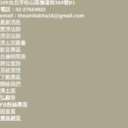
105台北市松山區撫遠街384號B1
電話：02-27624922
email : theamitabha18@gmail.com
最新消息
慧淨法師
淨宗法師
淨土宗叢書
影音專區
共修時間表
牌位查詢
系統管理
下載專區
聯絡我們
淨土宗
弘願寺
FB粉絲專頁
回首頁
舊版網頁