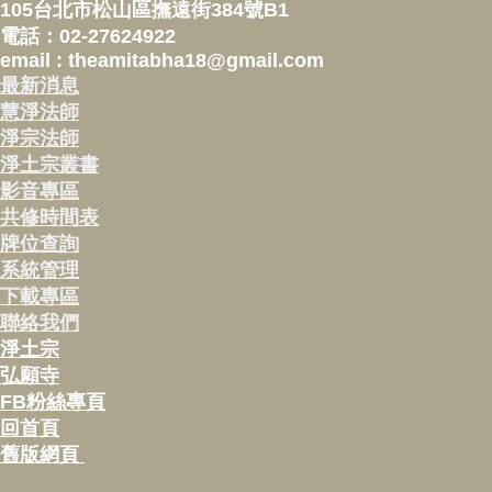
105台北市松山區撫遠街384號B1
電話：02-27624922
email : theamitabha18@gmail.com
最新消息
慧淨法師
淨宗法師
淨土宗叢書
影音專區
共修時間表
牌位查詢
系統管理
下載專區
聯絡我們
淨土宗
弘願寺
FB粉絲專頁
回首頁
舊版網頁