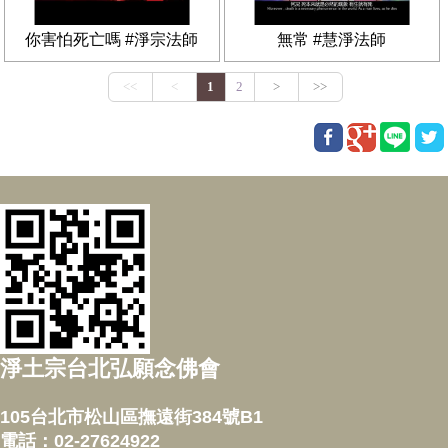
你害怕死亡嗎 #淨宗法師
無常 #慧淨法師
淨土宗台北弘願念佛會
105台北市松山區撫遠街384號B1
電話：02-27624922