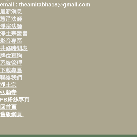
email : theamitabha18@gmail.com
最新消息
慧淨法師
淨宗法師
淨土宗叢書
影音專區
共修時間表
牌位查詢
系統管理
下載專區
聯絡我們
淨土宗
弘願寺
FB粉絲專頁
回首頁
舊版網頁