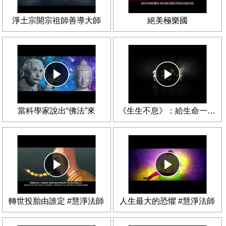
淨土宗開宗祖師善導大師
絕美極樂國
當科學家說出“佛法”來
《生生不息》：給生命一個活下去的機會
轉世投胎由誰定 #慧淨法師
人生最大的恐懼 #慧淨法師