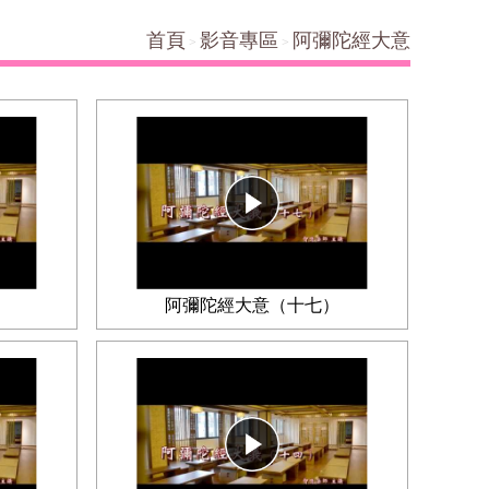
首頁
影音專區
阿彌陀經大意
）
阿彌陀經大意（十七）