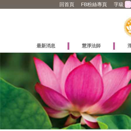
大
回首頁
FB粉絲專頁
字級
最新消息
慧淨法師