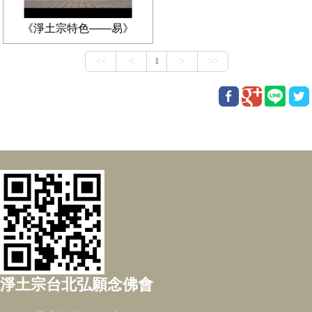
《淨土宗特色——易》
淨土宗台北弘願念佛會