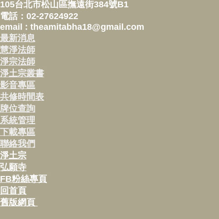
105台北市松山區撫遠街384號B1
電話：02-27624922
email : theamitabha18@gmail.com
最新消息
慧淨法師
淨宗法師
淨土宗叢書
影音專區
共修時間表
牌位查詢
系統管理
下載專區
聯絡我們
淨土宗
弘願寺
FB粉絲專頁
回首頁
舊版網頁