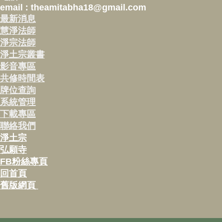
email : theamitabha18@gmail.com
最新消息
慧淨法師
淨宗法師
淨土宗叢書
影音專區
共修時間表
牌位查詢
系統管理
下載專區
聯絡我們
淨土宗
弘願寺
FB粉絲專頁
回首頁
舊版網頁