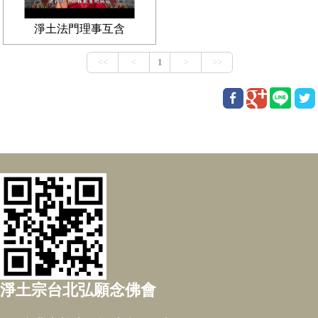
淨土法門理事互含
淨土宗台北弘願念佛會