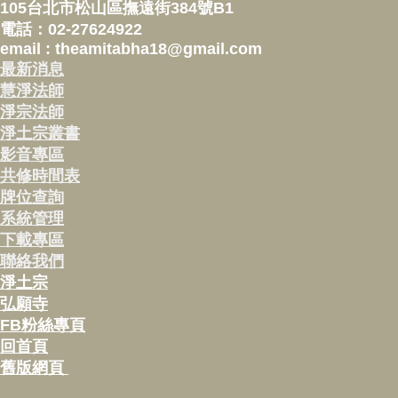
105台北市松山區撫遠街384號B1
電話：02-27624922
email : theamitabha18@gmail.com
最新消息
慧淨法師
淨宗法師
淨土宗叢書
影音專區
共修時間表
牌位查詢
系統管理
下載專區
聯絡我們
淨土宗
弘願寺
FB粉絲專頁
回首頁
舊版網頁