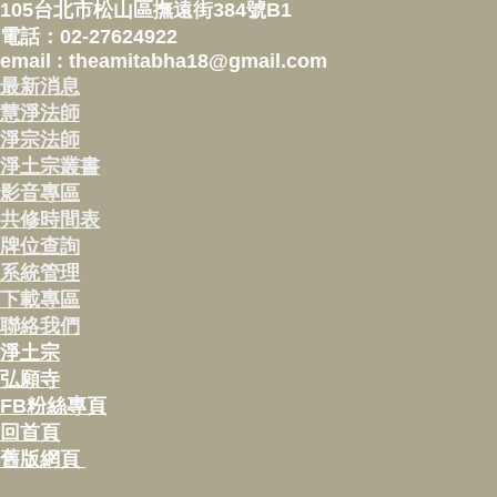
105台北市松山區撫遠街384號B1
電話：02-27624922
email : theamitabha18@gmail.com
最新消息
慧淨法師
淨宗法師
淨土宗叢書
影音專區
共修時間表
牌位查詢
系統管理
下載專區
聯絡我們
淨土宗
弘願寺
FB粉絲專頁
回首頁
舊版網頁