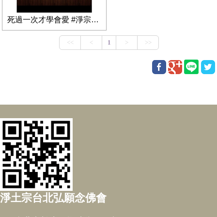
死過一次才學會愛 #淨宗法師
淨土宗台北弘願念佛會