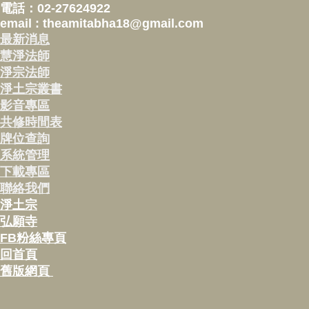
電話：02-27624922
email : theamitabha18@gmail.com
最新消息
慧淨法師
淨宗法師
淨土宗叢書
影音專區
共修時間表
牌位查詢
系統管理
下載專區
聯絡我們
淨土宗
弘願寺
FB粉絲專頁
回首頁
舊版網頁