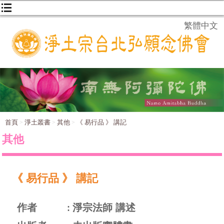
繁體中文
首頁
淨土叢書
其他
《 易行品 》 講記
其他
《 易行品 》 講記
作者
淨宗法師 講述