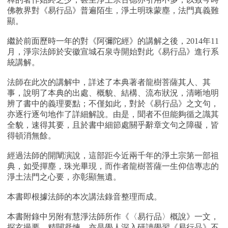
佛教界對《易行品》普遍陌生，淨土明珠蒙塵，法門真義難
顯。
繼於前面歷時一年的對《阿彌陀經》的講解之後，2014年11
月，淨宗法師於安徽宣城石泉寺開始對此《易行品》進行系
統講解。
法師在此次的講解中，詳述了本典著者龍樹菩薩其人、其
事，說明了本典的出處、概貌、結構、流布狀況，清晰地明
辨了書中的義理要點；不僅如此，對於《易行品》之文句，
亦逐行逐句地作了詳細解說。由是，聞者不但能夠循之識其
全貌，速得其要，且於書中細節處關乎辭章文句之障礙，皆
得頓消無餘。
經過法師的開闡演說，這部距今近兩千年的淨土宗第一部祖
典，如受撣塵，珠光畢現，而作者龍樹菩薩一生仰信專志的
淨土法門之心要，亦彰顯無遺。
本書即根據法師的本次講法錄音整理而成。
本書附錄中另附有慧淨法師所作《〈易行品〉概說》一文，
探玄撮要，精闢凝煉，亦是學人深入研讀學習《易行品》不