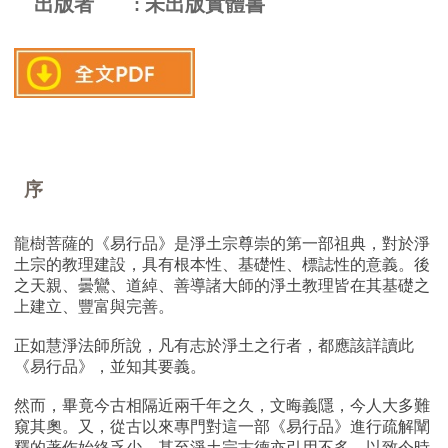
出版者
未出版實體書
序
龍樹菩薩的《易行品》是淨土宗尊崇的第一部祖典，對於淨
土宗的教理建設，具有根本性、基礎性、標誌性的意義。後
之天親、曇鸞、道綽、善導諸大師的淨土教理皆在其基礎之
上建立、豐富與完善。
正如慧淨法師所說，凡有志於淨土之行者，都應該詳讀此
《易行品》，並知其要義。
然而，畢竟今古相隔近兩千年之久，文晦義隱，今人大多難
窺其奧。又，從古以來專門對這一部《易行品》進行疏解闡
釋的著作始終乏少，甚至淨土宗古德亦引用不多，以致今時