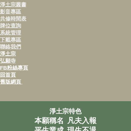
淨土宗叢書
影音專區
共修時間表
牌位查詢
系統管理
下載專區
聯絡我們
淨土宗
弘願寺
FB粉絲專頁
回首頁
舊版網頁
淨土宗特色
本願稱名 凡夫入報
平生業成 現生不退