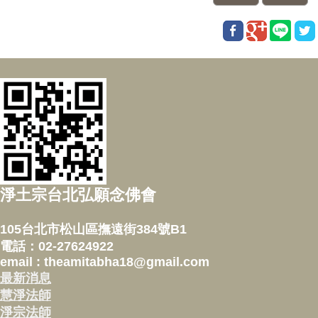
淨土宗台北弘願念佛會
105台北市松山區撫遠街384號B1
電話：02-27624922
email : theamitabha18@gmail.com
最新消息
慧淨法師
淨宗法師