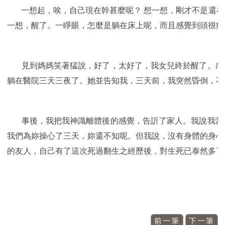
一想起，唉，自己現在幹甚麼呢？ 想一想，剛才不是還在
一想，醒了。一睜眼，怎麼是躺在床上呢，而且感覺到頭很痛
見到媽媽笑著猛說，好了，太好了，我女兒終於醒了。感恩
躺在醫院三天三夜了。她並告知我，三天前，我突然昏倒，不
事後，我把我神識離體後的感覺，告訢了家人。我說我當時
我們為妳操心了三天，妳還不知呢。但我說，沒有身體的身心
的友人，自己有了這次死過翻生之經歷後，對生死已泰然多了