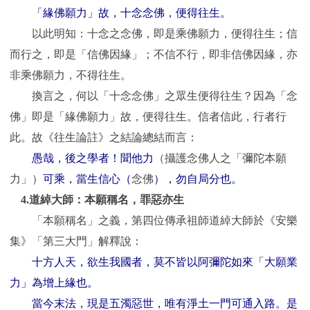
「緣佛願力」故，十念念佛，便得往生。
以此明知：十念之念佛，即是乘佛願力，便得往生；信
而行之，即是「信佛因緣」；不信不行，即非信佛因緣，亦
非乘佛願力，不得往生。
換言之，何以「十念念佛」之眾生便得往生？因為「念
佛」即是「緣佛願力」故，便得往生。信者信此，行者行
此。故《往生論註》之結論總結而言：
愚哉，後之學者！聞他力
（攝護念佛人之「彌陀本願
力」）
可乘，當生信心（
念佛
），勿自局分也。
4.
道綽大師：本願稱名，罪惡亦生
「本願稱名」之義，第四位傳承祖師道綽大師於《安樂
集》「第三大門」解釋說：
十方人天，欲生我國者，莫不皆以阿彌陀如來「大願業
力」為增上緣也。
當今末法，現是五濁惡世，唯有淨土一門可通入路。是