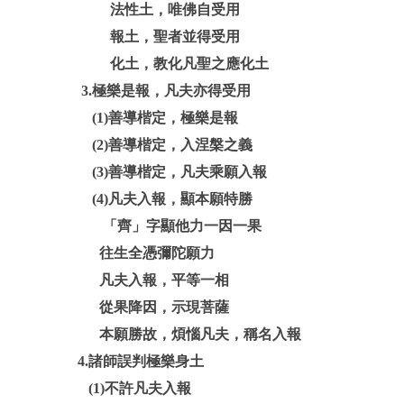
法性土，唯佛自受用
報土，聖者並得受用
化土，教化凡聖之應化土
3.極樂是報，凡夫亦得受用
(1)善導楷定，極樂是報
(2)善導楷定，入涅槃之義
(3)善導楷定，凡夫乘願入報
(4)凡夫入報，顯本願特勝
「齊」字顯他力一因一果
往生全憑彌陀願力
凡夫入報，平等一相
從果降因，示現菩薩
本願勝故，煩惱凡夫，稱名入報
4.諸師誤判極樂身土
(1)不許凡夫入報