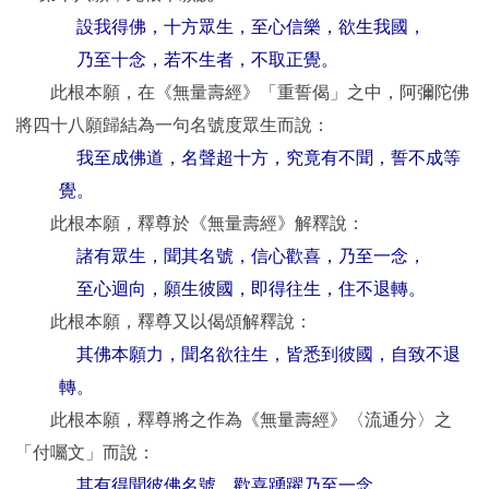
設我得佛，十方眾生，至心信樂，欲生我國，
乃至十念，若不生者，不取正覺。
此根本願，在《無量壽經》「重誓偈」之中，阿彌陀佛
將四十八願歸結為一句名號度眾生而說：
我至成佛道，名聲超十方，究竟有不聞，誓不成等
覺。
此根本願，釋尊於《無量壽經》解釋說：
諸有眾生，聞其名號，信心歡喜，乃至一念，
至心迴向，願生彼國，即得往生，住不退轉。
此根本願，釋尊又以偈頌解釋說：
其佛本願力，聞名欲往生，皆悉到彼國，自致不退
轉。
此根本願，釋尊將之作為《無量壽經》〈流通分〉之
「付囑文」而說：
其有得聞彼佛名號，歡喜踴躍乃至一念，