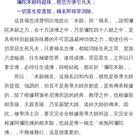
彌陀本願特超殊，慈悲方便引凡夫；
一切眾生皆度脫，稱名即得罪消除。
這首偈也清楚明白地提出「本願」與「稱名」，說明彌
陀本願之力，在十方諸佛之中，乃至彌陀四十八願之中，是
具有特別超越與殊勝的不可思議威神功德之力，能使任何一
切罪惡生死凡夫，只要稱名念佛，都能消除生死之罪、度脫
六道輪迴、往生極樂世界、速得成佛。罪惡眾生，之所以只
要念佛，必得往生成佛，歸根結柢，都在於「彌陀本願」。
所以，「本願稱名」這個名詞和內容，雖然是善導大師
所提倡、強調的，但並不是善導大師所創造，是有傳承根據
的，除了根據釋迦牟尼佛所說的經典、教理之外，也根據龍
樹菩薩、天親菩薩、乃至曇鸞大師、道綽大師的傳承。因
此，修學淨土宗，要完完全全根據善導大師所說，完完全全
根據阿彌陀佛的根本願，也就是專一稱念「南無阿彌陀
佛」，不雜修雜行，這是很重要的。