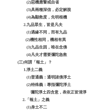
(2)惡機應警戒自省
(3)具兩種深信，必定解脫
(4)為顯救度，先明根機
2.九品眾生，皆是凡夫
(1)遇緣不同，而有九品
(2)機性相同，機相有異
(3)九品生因，唯在念佛
(4)凡夫才需要彌陀急救
(三)何謂「報土」？
1.淨土二義
(1)普通義：通明諸佛淨土
(2)特殊義：專指彌陀淨土
彌陀淨土四含意，表依正皆清淨
2.「報土」之義
(1)身土不二