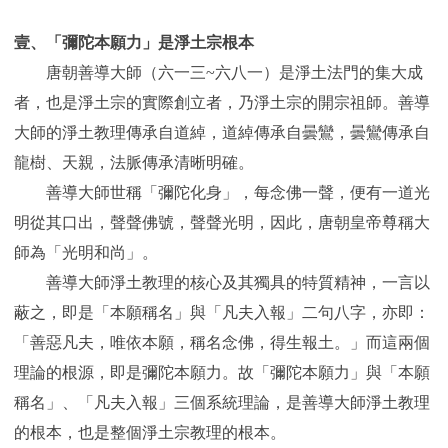
壹、「彌陀本願力」是淨土宗根本
唐朝善導大師（六一三~六八一）是淨土法門的集大成
者，也是淨土宗的實際創立者，乃淨土宗的開宗祖師。善導
大師的淨土教理傳承自道綽，道綽傳承自曇鸞，曇鸞傳承自
龍樹、天親，法脈傳承清晰明確。
善導大師世稱「彌陀化身」，每念佛一聲，便有一道光
明從其口出，聲聲佛號，聲聲光明，因此，唐朝皇帝尊稱大
師為「光明和尚」。
善導大師淨土教理的核心及其獨具的特質精神，一言以
蔽之，即是「本願稱名」與「凡夫入報」二句八字，亦即：
「善惡凡夫，唯依本願，稱名念佛，得生報土。」而這兩個
理論的根源，即是彌陀本願力。故「彌陀本願力」與「本願
稱名」、「凡夫入報」三個系統理論，是善導大師淨土教理
的根本，也是整個淨土宗教理的根本。