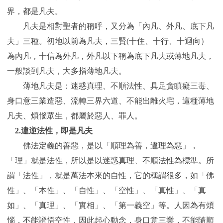
界，都是凡夫。
凡夫是相對聖者的稱呼，又分為「內凡、外凡、底下凡
夫」三種。初地以前為凡夫，三賢(十住、十行、十迴向）
為內凡，十信為外凡，外凡以下稱為底下凡夫或薄地凡夫，
一般談到凡夫，大多指薄地凡夫。
薄地凡夫是：迷惑真理、不順法性、具足貪瞋癡三毒、
身口意三業造惡、流轉三界六道、不能出離火宅，這種薄地
凡夫、煩惱眾生，都屬於惡人、罪人。
2.
違逆法性，即是凡夫
佛法定義的善惡，是以「順理為善，違理為惡」，
「理」就是法性，所以是以迷惑真理、不順法性為標準。所
謂「法性」，就是萬法本來的自性，它的稱謂很多，如「佛
性」、「本性」、「自性」、「空性」、「真性」、「真
如」、「真理」、「實相」、「第一義空」等。人因為有煩
惱，不能證悟空性，因此起心動念，身口意三業，不能隨順