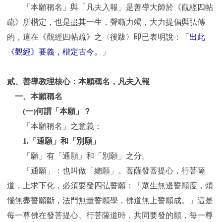
「本願稱名」與「凡夫入報」是善導大師於《觀經四帖
疏》所楷定，也是盡其一生，聲嘶力竭，大力提倡與弘傳
的，這在《觀經四帖疏》之〈後跋〉即已表明說：「
出此
《觀經》要義，楷定古今。
」
貳、善導教理核心：本願稱名，凡夫入報
一、本願稱名
(一)何謂「本願」？
「本願稱名」之意義：
1.「通願」和「別願」
「願」有「通願」和「別願」之分。
「通願」：也叫做「總願」。菩薩發菩提心，行菩薩
道，上求下化，必須要發四弘誓願：「眾生無邊誓願度，煩
惱無盡誓願斷，法門無量誓願學，佛道無上誓願成。」這是
每一尊佛在發菩提心、行菩薩道時，共同要發的願，每一尊