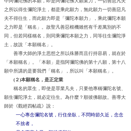
中阿彌陀佛的本願，即是阿彌陀佛大願業力，一切善惡凡夫
之所以得生彌陀淨土，都是乘此願力，無此願力一切善惡凡
夫不得往生，而此願力即是「彌陀本願力」，乘此彌陀本願
之力即是「稱名」。故聖凡善惡根機雖然有千差萬別的不
同，但若同樣稱名，則同乘彌陀本願之力，同等往生彌陀淨
土，故說「本願稱名」。
善導大師的淨土思想之所以殊勝而且行持容易，就在於
「本願稱名」。「本願」是指阿彌陀佛的第十八願，第十八
願中所講的是要我們「稱名」，所以叫「本願稱名」。
(２)本願稱名，是正定業
稱名的眾生，即使是罪業凡夫，只要他專稱彌陀名號、
願生彌陀淨土，就必定往生。為什麼？順彼佛願故。善導大
師於《觀經四帖疏》說：
一心專念彌陀名號，行住坐臥，不問時節久近，念念
不捨者，