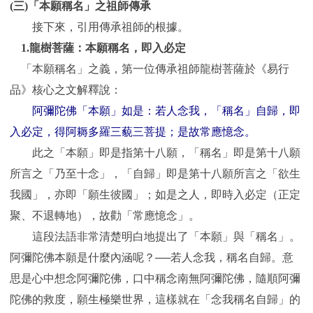
(
三)「本願稱名」之祖師傳承
接下來，引用傳承祖師的根據。
1.
龍樹菩薩：本願稱名，即入必定
「本願稱名」之義，第一位傳承祖師龍樹菩薩於《易行
品》核心之文解釋說：
阿彌陀佛「本願」如是：若人念我，「稱名」自歸，即
入必定，得阿耨多羅三藐三菩提；是故常應憶念。
此之「本願」即是指第十八願，「稱名」即是第十八願
所言之「乃至十念」，「自歸」即是第十八願所言之「欲生
我國」，亦即「願生彼國」；如是之人，即時入必定（正定
聚、不退轉地），故勸「常應憶念」。
這段法語非常清楚明白地提出了「本願」與「稱名」。
阿彌陀佛本願是什麼內涵呢？──若人念我，稱名自歸。意
思是心中想念阿彌陀佛，口中稱念南無阿彌陀佛，隨順阿彌
陀佛的救度，願生極樂世界，這樣就在「念我稱名自歸」的