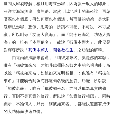
世間人容易瞭解，權且用海來形容，因為就一般人的印象，
汪洋大海深無底、廣無邊。當然，以地球上的海來說，再怎
麼深也有個底，再如何廣也有個邊，然而佛的功德，是大到
沒辦法形容、想像、思考的，所謂不可稱、不可說、不可思
議，所以叫做「功德大寶海」。而「能令速滿足，功德大寶
海」的，唯有「本願稱名」，故說「觀佛本願力」。此偈是
對釋尊所說「
其佛本願力，聞名欲往生
」之功能的解釋。
由這兩段法語來會通，「稱彼如來名」就是佛的本願，
唯有「稱彼如來名」才能呼應彌陀名號之中的光明功能，所
以說「稱彼如來名，如彼如來光明智相」；也唯有「稱彼如
來名」才能吻合阿彌陀佛這句名號的意義、功能，所以說
「如彼名義」；唯有「稱彼如來名」才可以稱為真實的修
行，否則不是真實的修行，所以說「如實修行相應」。同時
顯示，不論何人，只要「稱彼如來名」，都能快速擁有成佛
的大功德而快速成佛。