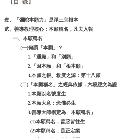
【目 錄】
壹、「彌陀本願力」是淨土宗根本
貳、善導教理核心：本願稱名，凡夫入報
一、本願稱名
(一)何謂「本願」？
1.「通願」和「別願」
2.「因本願」和「根本願」
3.本願之根、救度之源：第十八願
(二)「本願稱名」之經典依據，六段經文為證
1.本願以名號度生
2.本願大意：念佛必生
3.善導大師楷定為「本願稱名」
(1)本願稱名，善惡皆往生
(2)本願稱名，是正定業