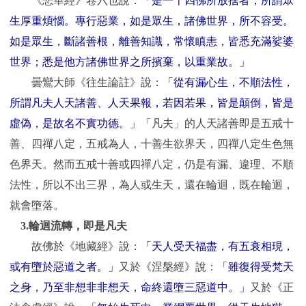
《悲華經》卷六也說：
「是一千四佛所放捨者，所謂眾
生厚重煩惱。專行惡業，如是眾生，諸佛世界，所不容受。
如是眾生，斷諸善根，離善知識，常懷瞋恚，皆悉充滿娑婆
世界；悉是他方諸佛世界之所擯棄，以重業故。」
曇鸞大師《往生論註》說：
「從有漏心生，不順法性，
所謂凡夫人天諸善、人天果報，若因若果，皆是顛倒，皆是
虛偽，是故名不實功德。」
「凡夫」的人天諸善即是五戒十
善、四禪八定，五戒為人，十善生欲界天，四禪八定生色無
色界天。然而五戒十善或四禪八定，仍是有漏、違理、不順
法性，所以不出三界，為人或生天，還在輪迴，既在輪迴，
就會墮落。
3.
輪迴流轉，即是凡夫
故佛於《地藏經》說：
「天人受天福盡，有五衰相現，
或有墮於惡道之者。」
又於《涅槃經》說：
「雖復得受梵天
之身，乃至非想非非想天，命終還墮三惡道中。」
又於《正