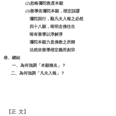
(2)忽略彌陀救度本願
(3)善導依彌陀本願，楷定誤謬
彌陀因行，顯凡夫入報之必然
四十八願，唯明念佛往生
唯有善導以淨解淨
彌陀本願力是佛教之所歸
法然依善導楷定義而創宗
叄、總結
一、為何強調「本願稱名」？
二、為何強調「凡夫入報」？
【正 文】