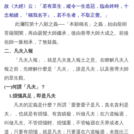
故《大經》云：「若有眾生，縱令一生造惡，臨命終時，十
念相續，『稱我名字』，若不生者，不取正覺。」
此彌陀第十八願之義──「本願稱名」之義，始由龍樹
菩薩開闡，再由曇鸞大師繼承，後由善導大師大成之。前後
祖師一脈相承，了無疑義。
二、凡夫入報
「凡夫入報」，就是凡夫進入報土之意。在瞭解凡夫入
報之前，先瞭解什麼是「凡夫」，誰是凡夫，以及善導大師
的眾生觀。
(
一)何謂「凡夫」？
1.
煩惱具足，即是凡夫
凡夫的定義是什麼？所謂「愛妻愛子是凡，貪名貪利是
夫」，也就是有煩惱、有貪瞋癡，叫做凡夫；在六道輪迴，
叫做凡夫。不管煩惱輕、煩惱重，不管輪迴在天界或者人
道，只要有煩惱，就是凡夫；只要還在六道輪迴，未脫出三