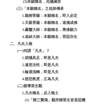
(3)本願稱名，光攝滅罪
(三)「本願稱名」之祖師傳承
1.龍樹菩薩：本願稱名，即入必定
2.天親菩薩：本願稱名，速滿成佛
3.曇鸞大師：本願稱名，乘佛願力
4.道綽大師：本願稱名，罪惡亦生
二、凡夫入報
(一)何謂「凡夫」？
1.煩惱具足，即是凡夫
2.違逆法性，即是凡夫
3.輪迴流轉，即是凡夫
4.慈悲救度，正為凡夫
(二)善導眾生觀
1.凡夫稱名，必入報土
(1)「歸三寶偈」顯所歸眾生皆是惡機