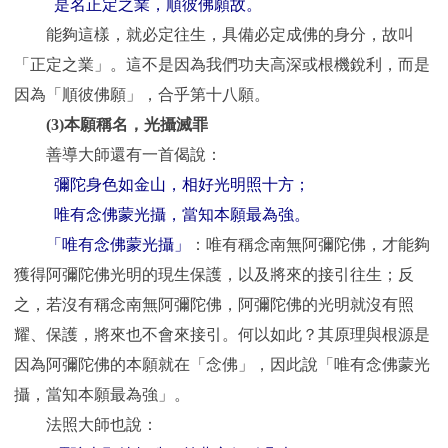
是名正定之業，順彼佛願故。
能夠這樣，就必定往生，具備必定成佛的身分，故叫
「正定之業」。這不是因為我們功夫高深或根機銳利，而是
因為「順彼佛願」，合乎第十八願。
(3)
本願稱名，光攝滅罪
善導大師還有一首偈說：
彌陀身色如金山，相好光明照十方；
唯有念佛蒙光攝，當知本願最為強。
「唯有念佛蒙光攝」
：唯有稱念南無阿彌陀佛，才能夠
獲得阿彌陀佛光明的現生保護，以及將來的接引往生；反
之，若沒有稱念南無阿彌陀佛，阿彌陀佛的光明就沒有照
耀、保護，將來也不會來接引。何以如此？其原理與根源是
因為阿彌陀佛的本願就在「念佛」，因此說「唯有念佛蒙光
攝，當知本願最為強」。
法照大師也說：