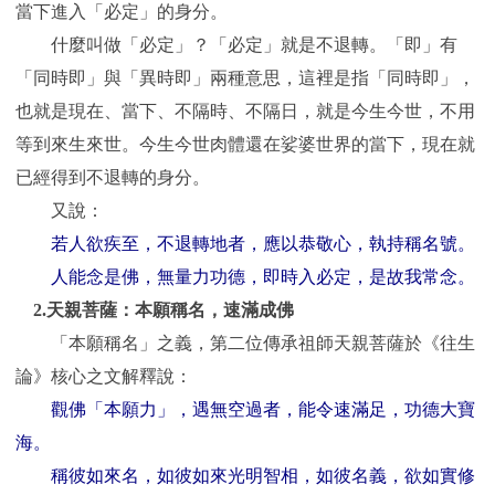
當下進入「必定」的身分。
什麼叫做「必定」？「必定」就是不退轉。「即」有
「同時即」與「異時即」兩種意思，這裡是指「同時即」，
也就是現在、當下、不隔時、不隔日，就是今生今世，不用
等到來生來世。今生今世肉體還在娑婆世界的當下，現在就
已經得到不退轉的身分。
又說：
若人欲疾至，不退轉地者，應以恭敬心，執持稱名號。
人能念是佛，無量力功德，即時入必定，是故我常念。
2.
天親菩薩：本願稱名，速滿成佛
「本願稱名」之義，第二位傳承祖師天親菩薩於《往生
論》核心之文解釋說：
觀佛「本願力」，遇無空過者，能令速滿足，功德大寶
海。
稱彼如來名，如彼如來光明智相，如彼名義，欲如實修