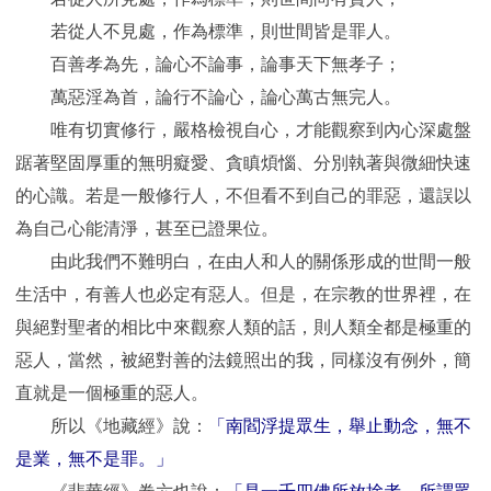
若從人不見處，作為標準，則世間皆是罪人。
百善孝為先，論心不論事，論事天下無孝子；
萬惡淫為首，論行不論心，論心萬古無完人。
唯有切實修行，嚴格檢視自心，才能觀察到內心深處盤
踞著堅固厚重的無明癡愛、貪瞋煩惱、分別執著與微細快速
的心識。若是一般修行人，不但看不到自己的罪惡，還誤以
為自己心能清淨，甚至已證果位。
由此我們不難明白，在由人和人的關係形成的世間一般
生活中，有善人也必定有惡人。但是，在宗教的世界裡，在
與絕對聖者的相比中來觀察人類的話，則人類全都是極重的
惡人，當然，被絕對善的法鏡照出的我，同樣沒有例外，簡
直就是一個極重的惡人。
所以《地藏經》說：
「南閻浮提眾生，舉止動念，無不
是業，無不是罪。」