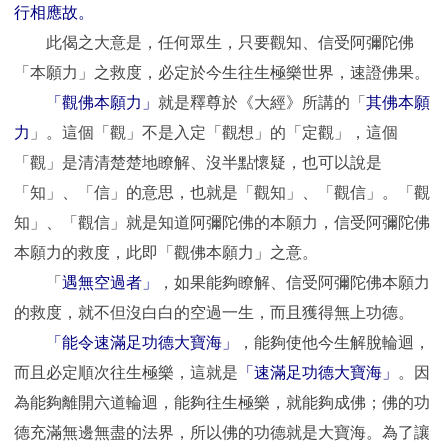
行相應故。
此偈之大意是，任何眾生，只要觀知、信受阿彌陀佛
「本願力」之救度，必定於今生往生極樂世界，速證佛果。
「觀佛本願力」
就是釋尊於《大經》所講的「
其佛本願
力
」。這個「觀」不是入定「觀想」的「定觀」，這個
「觀」是清清楚楚地瞭解、沒半點懷疑，也可以說是
「知」、「信」的意思，也就是「觀知」、「觀信」。「觀
知」、「觀信」就是知道阿彌陀佛的本願力，信受阿彌陀佛
本願力的救度，此即「觀佛本願力」之意。
「
遇無空過者」
，如果能夠瞭解、信受阿彌陀佛本願力
的救度，就不但沒白白的空過一生，而且獲得無上功德。
「能令速滿足功德大寶海」
，能夠使他今生解脫輪迴，
而且必定順次往生極樂，這就是
「速滿足功德大寶海」
。因
為能夠離開六道輪迴，能夠往生極樂，就能夠成佛；佛的功
德充滿無邊無盡的法界，所以佛的功德就是大寶海。為了讓