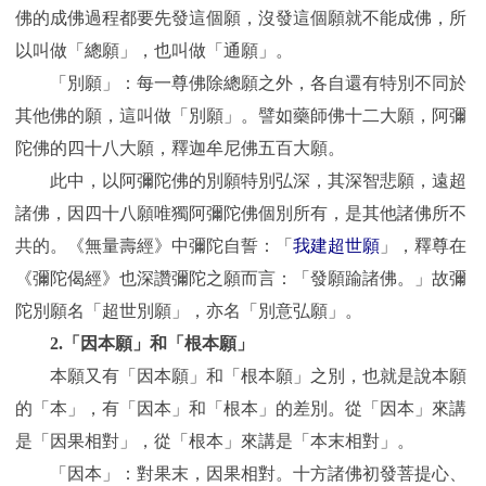
佛的成佛過程都要先發這個願，沒發這個願就不能成佛，所
以叫做「總願」，也叫做「通願」。
「別願」：每一尊佛除總願之外，各自還有特別不同於
其他佛的願，這叫做「別願」。譬如藥師佛十二大願，阿彌
陀佛的四十八大願，釋迦牟尼佛五百大願。
此中，以阿彌陀佛的別願特別弘深，其深智悲願，遠超
諸佛，因四十八願唯獨阿彌陀佛個別所有，是其他諸佛所不
共的。《無量壽經》中彌陀自誓：「
我建超世願
」，釋尊在
《彌陀偈經》也深讚彌陀之願而言：「
發願踰諸佛。
」故彌
陀別願名「超世別願」，亦名「別意弘願」。
2.「因本願」和「根本願」
本願又有「因本願」和「根本願」之別，也就是說本願
的「本」，有「因本」和「根本」的差別。從「因本」來講
是「因果相對」，從「根本」來講是「本末相對」。
「因本」：對果末，因果相對。十方諸佛初發菩提心、