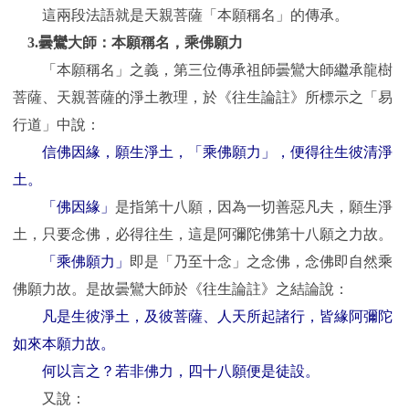
這兩段法語就是天親菩薩「本願稱名」的傳承。
3.
曇鸞大師：本願稱名，乘佛願力
「本願稱名」之義，第三位傳承祖師曇鸞大師繼承龍樹
菩薩、天親菩薩的淨土教理，於《往生論註》所標示之「易
行道」中說：
信佛因緣，願生淨土，「乘佛願力」，便得往生彼清淨
土。
「佛因緣」
是指第十八願，因為一切善惡凡夫，願生淨
土，只要念佛，必得往生，這是阿彌陀佛第十八願之力故。
「乘佛願力」
即是「乃至十念」之念佛，念佛即自然乘
佛願力故。是故曇鸞大師於《往生論註》之結論說：
凡是生彼淨土，及彼菩薩、人天所起諸行，皆緣阿彌陀
如來本願力故。
何以言之？若非佛力，四十八願便是徒設。
又說：