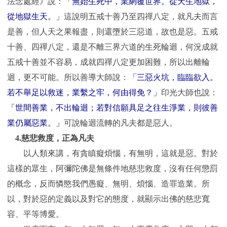
法念處經》說：
「無始生死中，業網覆世界。從天生地獄，
從地獄生天。」
這說明五戒十善乃至四禪八定，就凡夫而言
是善，但人天之果報盡，則還墮於三惡道，故也是惡。五戒
十善、四禪八定，還是不離三界六道的生死輪迴，何況成就
五戒十善並不容易，成就四禪八定更加困難，所以出離輪
迴，更不可能。所以善導大師說：
「三惡火坑，臨臨欲入。
若不舉足以救迷，業繫之牢，何由得免？」
印光大師也說：
「世間善業，不出輪迴；若對信願具足之往生淨業，則彼善
業仍屬惡業。」
可說輪迴流轉的凡夫都是惡人。
4.
慈悲救度，正為凡夫
以人類來講，有貪瞋癡煩惱，有無明，這就是惡。對於
這樣的眾生，阿彌陀佛是無條件地慈悲救度，沒有任何懲罰
的概念，反而憐愍我們愚癡、無明、煩惱、造罪造業。所
以，對於惡的定義以及對它的態度，就顯示出佛的慈悲寬
容、平等博愛。