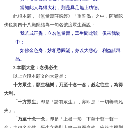
當知此人為得大利，則是具足無上功德。
此根本願，《無量壽莊嚴經》「重誓偈」之中，阿彌陀
佛也將四十八願歸結為一句名號度眾生而說：
我若成正覺，立名無量壽，眾生聞此號，俱來我剎
中；
如佛金色身，妙相悉圓滿，亦以大悲心，利益諸群
品。
2.本願大意：念佛必生
以上六段本願文的大意是：
十方眾生，願生極樂，乃至十念一念，必定往生，為得
大利。
「十方眾生」
即是「諸有眾生」，亦即是「一切善惡凡
夫」。
「乃至十念一念」
即是「上盡一形，下至十聲一聲一
念」之稱名念佛，平生之機則上盡一形而念佛，臨終之機則