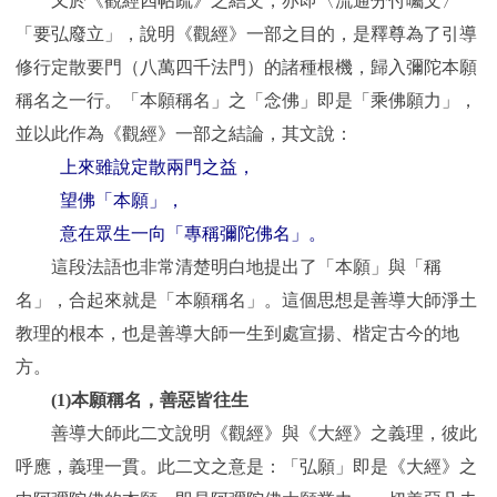
又於《觀經四帖疏》之結文，亦即〈流通分付囑文〉
「要弘廢立」，說明《觀經》一部之目的，是釋尊為了引導
修行定散要門（八萬四千法門）的諸種根機，歸入彌陀本願
稱名之一行。「本願稱名」之「念佛」即是「乘佛願力」，
並以此作為《觀經》一部之結論，其文說：
上來雖說定散兩門之益，
望佛「本願」，
意在眾生一向「專稱彌陀佛名」。
這段法語也非常清楚明白地提出了「本願」與「稱
名」，合起來就是「本願稱名」。這個思想是善導大師淨土
教理的根本，也是善導大師一生到處宣揚、楷定古今的地
方。
(1)
本願稱名，善惡皆往生
善導大師此二文說明《觀經》與《大經》之義理，彼此
呼應，義理一貫。此二文之意是：「弘願」即是《大經》之