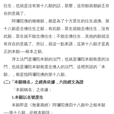
往生，也就是沒有第十八願的話，那麼，這些願就都缺乏存
在的意義了。
阿彌陀佛的種種願，都是為了十方眾生的往生成佛。第
十八願是念佛往生之願，有此願，眾生就能念佛往生，沒有
此願，眾生就不能念佛往生；不能念佛往生，其他的願就沒
有存在的意義了。所以，就這一點來講，這第十八願才是真
正的本願──根本之願。
淨土法門是彌陀本願的法門，也就是彌陀本願救度的法
門，也就是彌陀本願救度念佛人的法門。這裡所談的「本
願」，都是指阿彌陀佛的第十八願。
(
二)「本願稱名」之經典依據，六段經文為證
「本願稱名」之依據：
1.
本願以名號度生
本願即是《無量壽經》阿彌陀佛四十八願中之根本願
──第十八願，此根本願說：