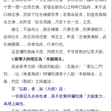
十聲一聲一念而念佛。若發起願生心之時即已臨終，來不及
口稱念佛，則當下往生極樂世界；若壽命延長，則盡形壽稱
名念佛，此即是「欲生我國，乃至十念一念」之意。
總之，不論何人，願生極樂，只要念佛，則乘佛願力，
必得往生，而且預得涅槃。簡言之，即是「念佛乘佛願，必
生極樂國」。信者信此，行者行此。
這是彌陀無緣大慈、同體大悲、平等普救的弘誓大願。
3.善導大師楷定為「本願稱名」
是故善導大師《觀經四帖疏》〈玄義分〉「要弘二門
判」，以《無量壽經》阿彌陀佛第十八願「本願稱名」之
義，判定《觀經》之歸趣說：
言「弘願」者，如《大經》說：
一切善惡凡夫得生者，莫不皆乘阿彌陀佛「大願業力」
為增上緣也。